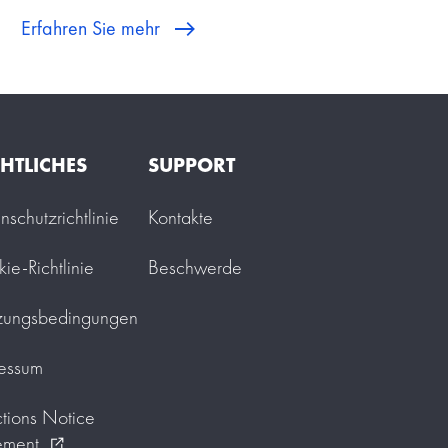
Erfahren Sie mehr
HTLICHES
SUPPORT
nschutzrichtlinie
Kontakte
ie-Richtlinie
Beschwerde
zungsbedingungen
essum
tions Notice
ement
external_link