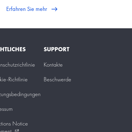
Erfahren Sie mehr
HTLICHES
SUPPORT
nschutzrichtlinie
Kontakte
ie-Richtlinie
Beschwerde
zungsbedingungen
essum
tions Notice
ement
external_link